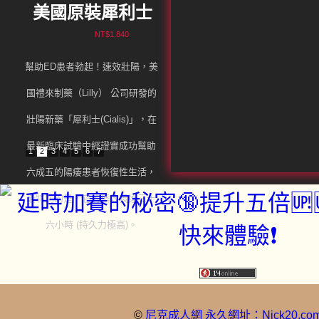
美國原裝犀利士
NT$1,840
幫助ED患者勃起！速效壯陽，美
國禮來制藥（Lilly） 公司研發的
壯陽新藥「犀利士(Cialis)」，在
最新臨床試驗中經證實成功幫助
1
2
3
4
5
6
7
六成五的陽痿患者恢復性生活，
最特別的是，它的藥效長達三十