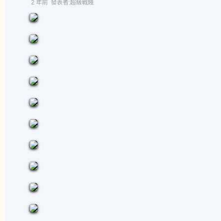
2 年前
發表者:超級戰賤