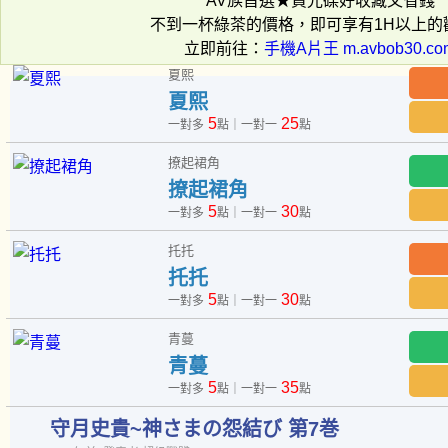
AV族首選★買光碟好收藏又省錢
不到一杯綠茶的價格，即可享有1H以上的
立即前往：
手機A片王 m.avbob30.co
夏熙
夏熙
5
25
一對多
點｜一對一
點
撩起裙角
撩起裙角
5
30
一對多
點｜一對一
點
托托
托托
5
30
一對多
點｜一對一
點
青蔓
青蔓
5
35
一對多
點｜一對一
點
守月史貴~神さまの怨結び 第7巻