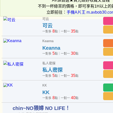
AV族首選★買光碟好收藏又省錢
不到一杯綠茶的價格，即可享有1H以上的
立即前往：
手機A片王 m.avbob30.co
可云
可云
8
35
一對多
點｜一對一
點
Keanna
Keanna
5
30
一對多
點｜一對一
點
私人密探
私人密探
5
35
一對多
點｜一對一
點
KK
KK
8
40
一對多
點｜一對一
點
chin~NO猥婦 NO LIFE！