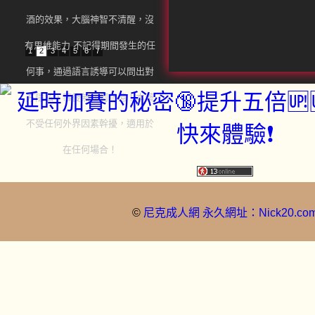
NT$2,000
引導問話，精神旅行，思想迷
亂。30分鐘左右會產生類似於醉
酒的效果，大腦神智不清醒，沒
有思維能力 不記得期間發生的任
1
2
3
4
5
6
7
何事，通過語言誘導可以問出對
方隱私，事後無任何記憶！本藥
不受任何外界因素幹擾，適用於
在任何場合！
©
尼克成人網 永久網址：Nick20.co