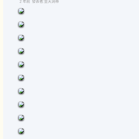
2 年前
發表者:莖天洞蒂