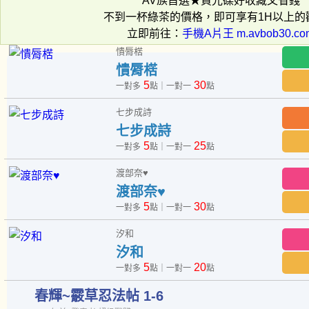
AV族首選★買光碟好收藏又省錢
不到一杯綠茶的價格，即可享有1H以上的
立即前往：
手機A片王 m.avbob30.co
憒脣楛
憒脣楛
5
30
一對多
點｜一對一
點
七步成詩
七步成詩
5
25
一對多
點｜一對一
點
渡部奈♥︎
渡部奈♥︎
5
30
一對多
點｜一對一
點
汐和
汐和
5
20
一對多
點｜一對一
點
春輝~霰草忍法帖 1-6