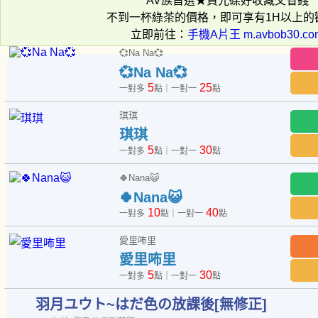
AV族首選★買光碟好收藏又省錢
不到一杯綠茶的價格，即可享有1H以上的
立即前往：
手機A片王 m.avbob30.co
💞Na Na💞
💞Na Na💞
5
25
一對多
點｜一對一
點
琪琪
琪琪
5
30
一對多
點｜一對一
點
🍀Nana😺
🍀Nana😺
10
40
一對多
點｜一對一
點
愛里咘里
愛里咘里
5
30
一對多
點｜一對一
點
羽月ユウト~はだ色の放課後[無修正]