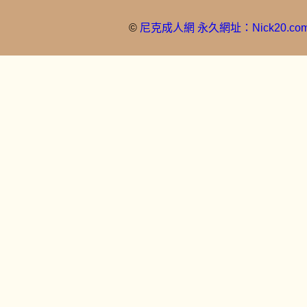
值會在1300~10000元左右！
1
2
3
4
5
6
7
©
尼克成人網 永久網址：Nick20.co