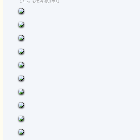
1 年前
發表者:變形莖肛