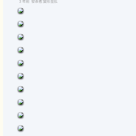
3 年前
發表者:變形莖肛