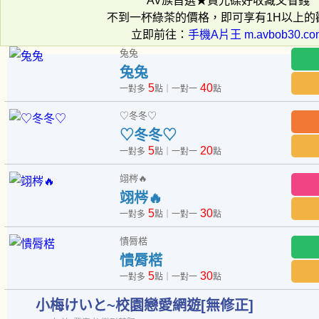
AV族首選★買光碟好收藏又省錢
不到一杯綠茶的價格，即可享有1H以上的
立即前往：
手機A片王 m.avbob30.co
兔兔
兔兔
5
40
一對多
點｜一對一
點
♡冬冬♡
♡冬冬♡
5
20
一對多
點｜一對一
點
翊梣🔥
翊梣🔥
5
30
一對多
點｜一對一
點
憒脣楛
憒脣楛
5
30
一對多
點｜一對一
點
小梅けいと~校園戀愛網遊[無修正]