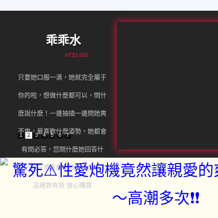
乖乖水
NT$2,000
只要她口服一滴，她就完全屬于
你的啦，想做什麽都可以，問什
麽說什麽！一邊抽插一邊問她爽
不爽，最喜歡什麽姿勢，她都會
1
2
3
4
5
6
7
有問必答，您問什麽她回答什
麽，兌在酒裏服用效果更佳，産
品絕對有效 放心購買