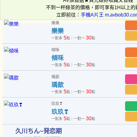
AV族首選★買光碟好收藏又省錢
不到一杯綠茶的價格，即可享有1H以上的
立即前往：
手機A片王 m.avbob30.co
樂樂
樂樂
5
30
一對多
點｜一對一
點
傾咊
傾咊
5
30
一對多
點｜一對一
點
瑀歆
瑀歆
5
30
一對多
點｜一對一
點
玖玖❣︎
玖玖❣︎
5
30
一對多
點｜一對一
點
久川ちん~発恋期