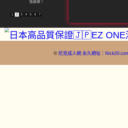
喝了迷迷糊糊，什麽都不記了，
醉酒，四肢無力，失憶型。嗜睡
強暴藥！
1
2
3
4
5
6
7
©
尼克成人網 永久網址：Nick20.co