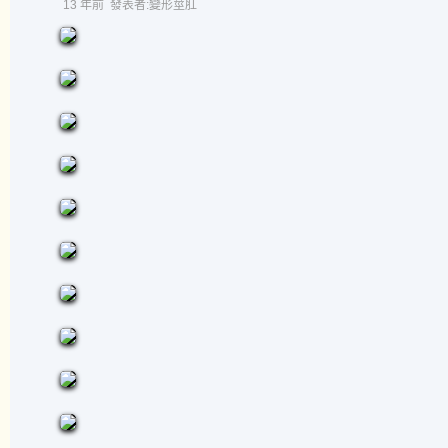
13 年前
發表者:變形莖肛